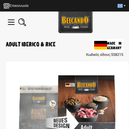
in content
Επικοινωνία
Adult Iberico & Rice
MADE IN
GERMANY
Κωδικός είδους:
558215
Skip image gallery