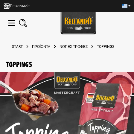
in content
Επικοινωνία
START
ΠΡΟΪΌΝΤΑ
ΝΩΠΈΣ ΤΡΟΦΈΣ
TOPPINGS
Toppings