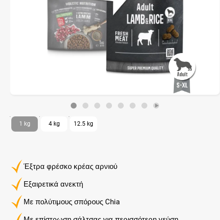
1 kg
4 kg
12.5 kg
Έξτρα φρέσκο ​​κρέας αρνιού
Εξαιρετικά ανεκτή
Με πολύτιμους σπόρους Chia
Με επίστρωση σάλτσας για περισσότερη γεύση