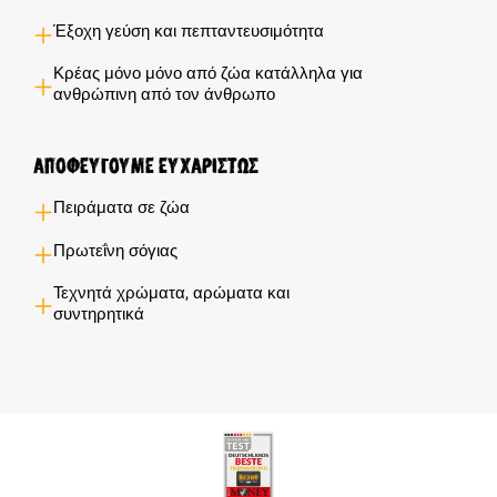
Έξοχη γεύση και πεπταντευσιμότητα
Κρέας μόνο μόνο από ζώα κατάλληλα για
ανθρώπινη από τον άνθρωπο
Αποφεύγουμε ευχαρίστως
Πειράματα σε ζώα
Πρωτεΐνη σόγιας
Τεχνητά χρώματα, αρώματα και
συντηρητικά