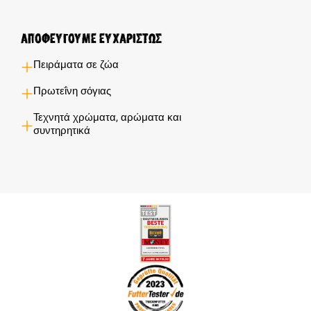
Αποφεύγουμε ευχαρίστως
Πειράματα σε ζώα
Πρωτεΐνη σόγιας
Τεχνητά χρώματα, αρώματα και
συντηρητικά