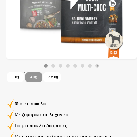
1 kg
4 kg
12.5 kg
Φυσική ποικιλία
Με ζυμαρικά και λαχανικά
Για μια ποικιλία διατροφής
Με επίστρωση σάλτσας για περισσότερη γεύση