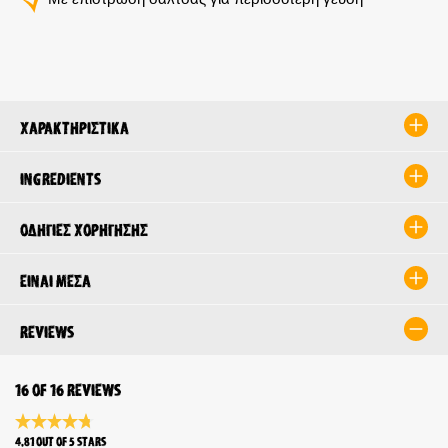
Χαρακτηριστικά
Ingredients
Οδηγίες χορήγησης
Είναι μέσα
Reviews
16 of 16 reviews
Average rating 4.8 of 5 Stars
4.81 out of 5 stars