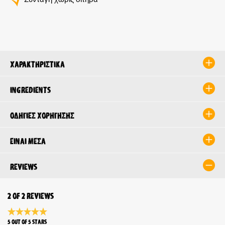
Χαρακτηριστικά
Ingredients
Οδηγίες χορήγησης
Είναι μέσα
Reviews
2 of 2 reviews
Average rating 5 of 5 Stars
5 out of 5 stars