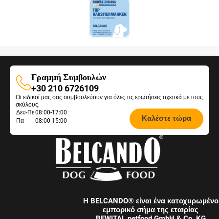
Γραμμή Συμβουλών
Γραμμή
+30 210 6726109
Οι ειδικοί μας σας συμβουλεύουν για όλες τις ερωτήσεις σχετικά με τους
Συμβουλών
σκύλους.
Opening
Δευ-Πε
08:00-17:00
Καλέστε τώρα
Πα
08:00-15:00
hours
Feeding
Advice:
Η BELCANDO® είναι ένα κατοχυρωμένο
εμπορικό σήμα της εταιρίας
BEWITAL petfood GmbH & Co. KG