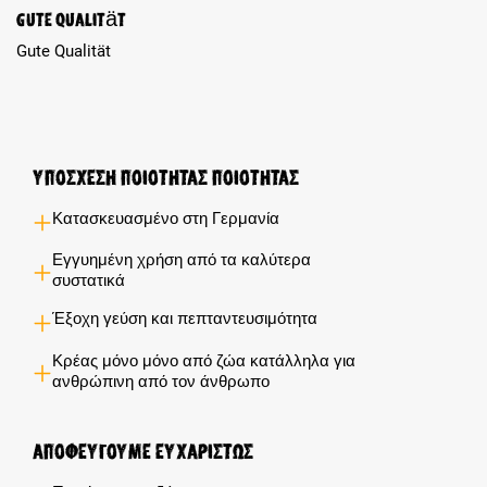
Review with rating of 5 out of 5 stars
Gute Qualität
Gute Qualität
Υποσχέση ποιότητας ποιότητας
Κατασκευασμένο στη Γερμανία
Εγγυημένη χρήση από τα καλύτερα
συστατικά
Έξοχη γεύση και πεπταντευσιμότητα
Κρέας μόνο μόνο από ζώα κατάλληλα για
ανθρώπινη από τον άνθρωπο
Αποφεύγουμε ευχαρίστως