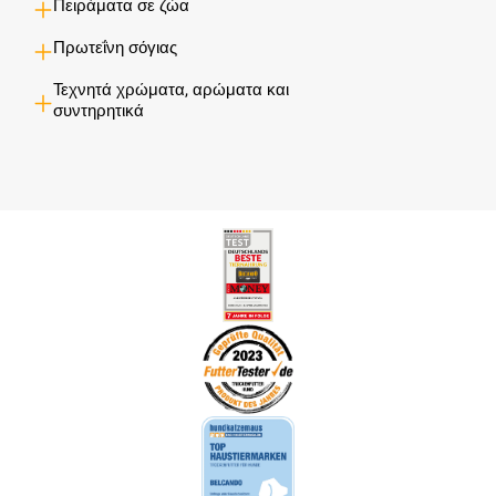
Πειράματα σε ζώα
Πρωτεΐνη σόγιας
Τεχνητά χρώματα, αρώματα και
συντηρητικά