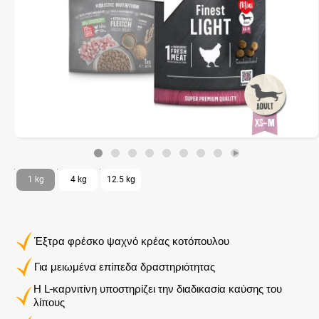
1 kg
4 kg
12.5 kg
Έξτρα φρέσκο ψαχνό κρέας κοτόπουλου
Για μειωμένα επίπεδα δραστηριότητας
Η L-καρνιτίνη υποστηρίζει την διαδικασία καύσης του
λίπους