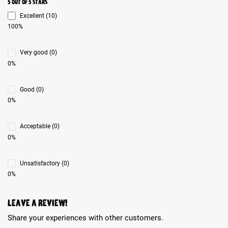
Average rating 5 of 5 Stars
5 out of 5 stars
Excellent (10)
100%
Very good (0)
0%
Good (0)
0%
Acceptable (0)
0%
Unsatisfactory (0)
0%
Leave a review!
Share your experiences with other customers.