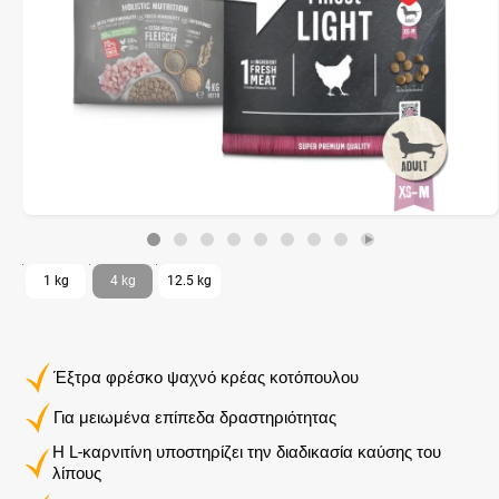
1 kg
4 kg
12.5 kg
Έξτρα φρέσκο ψαχνό κρέας κοτόπουλου
Για μειωμένα επίπεδα δραστηριότητας
Η L-καρνιτίνη υποστηρίζει την διαδικασία καύσης του
λίπους