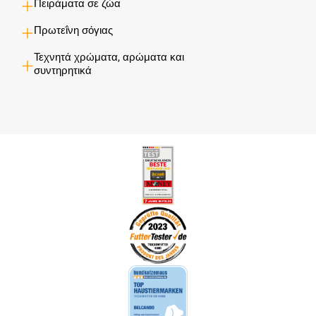
Πειράματα σε ζώα
Πρωτεΐνη σόγιας
Τεχνητά χρώματα, αρώματα και
συντηρητικά