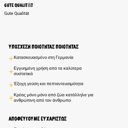
Review with rating of 5 out of 5 stars
Gute Qualität
Gute Qualität
Υποσχέση ποιότητας ποιότητας
Κατασκευασμένο στη Γερμανία
Εγγυημένη χρήση από τα καλύτερα
συστατικά
Έξοχη γεύση και πεπταντευσιμότητα
Κρέας μόνο μόνο από ζώα κατάλληλα για
ανθρώπινη από τον άνθρωπο
Αποφεύγουμε ευχαρίστως