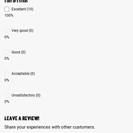
Average rating 5 of 5 Stars
5 out of 5 stars
Excellent (10)
100%
Very good (0)
0%
Good (0)
0%
Acceptable (0)
0%
Unsatisfactory (0)
0%
Leave a review!
Share your experiences with other customers.