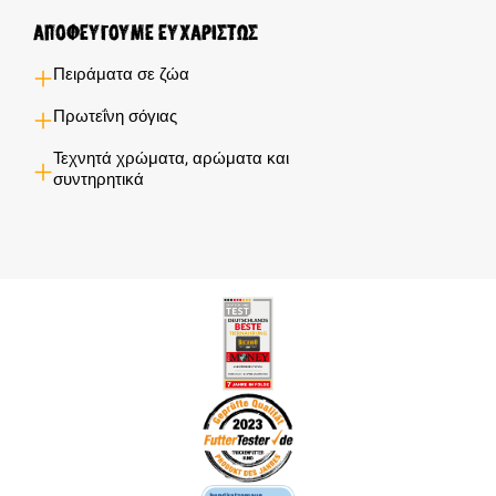
Αποφεύγουμε ευχαρίστως
Πειράματα σε ζώα
Πρωτεΐνη σόγιας
Τεχνητά χρώματα, αρώματα και
συντηρητικά