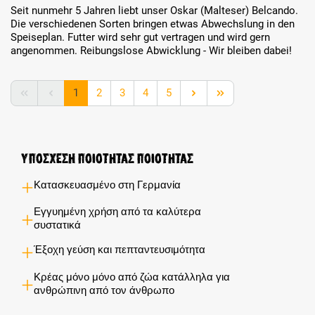
Seit nunmehr 5 Jahren liebt unser Oskar (Malteser) Belcando.
Die verschiedenen Sorten bringen etwas Abwechslung in den
Speiseplan. Futter wird sehr gut vertragen und wird gern
angenommen. Reibungslose Abwicklung - Wir bleiben dabei!
Page
Page
Page
Page
Page
1
2
3
4
5
Υποσχέση ποιότητας ποιότητας
Κατασκευασμένο στη Γερμανία
Εγγυημένη χρήση από τα καλύτερα
συστατικά
Έξοχη γεύση και πεπταντευσιμότητα
Κρέας μόνο μόνο από ζώα κατάλληλα για
ανθρώπινη από τον άνθρωπο