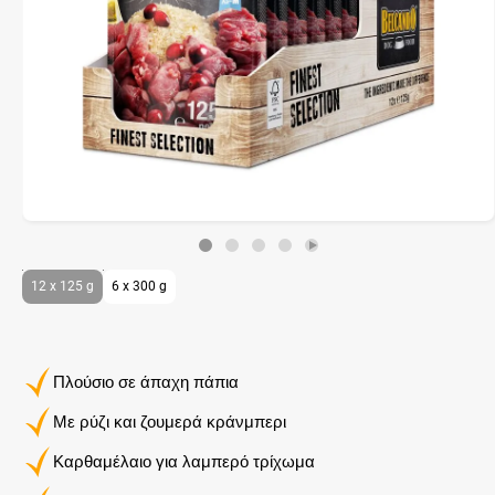
12 x 125 g
6 x 300 g
Πλούσιο σε άπαχη πάπια
Με ρύζι και ζουμερά κράνμπερι
Καρθαμέλαιο για λαμπερό τρίχωμα