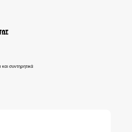
τως
 και συντηρητικά