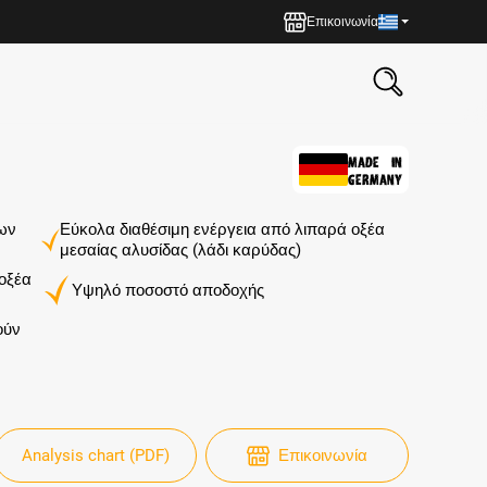
Επικοινωνία
MADE IN
GERMANY
των
Εύκολα διαθέσιμη ενέργεια από λιπαρά οξέα
μεσαίας αλυσίδας (λάδι καρύδας)
 οξέα
Υψηλό ποσοστό αποδοχής
ούν
Analysis chart (PDF)
Επικοινωνία