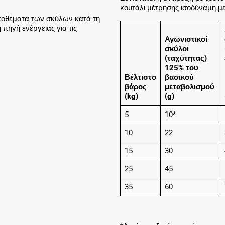
κουτάλι μέτρησης ισοδύναμη μ
αποθέματα των σκύλων κατά τη
πηγή ενέργειας για τις
Αγωνιστικοί
σκύλοι
(ταχύτητας)
125% του
Βέλτιστο
βασικού
βάρος
μεταβολισμού
(kg)
(g)
5
10*
10
22
15
30
25
45
35
60