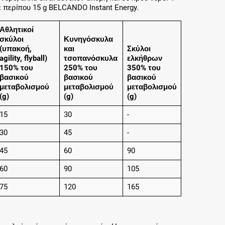
ε περίπου 15 g BELCANDO Instant Energy.
Αθλητικοί
σκύλοι
Κυνηγόσκυλα
(υπακοή,
και
Σκύλοι
agility, flyball)
τσοπανόσκυλα
ελκήθρων
150% του
250% του
350% του
βασικού
βασικού
βασικού
μεταβολισμού
μεταβολισμού
μεταβολισμού
(g)
(g)
(g)
15
30
-
30
45
-
45
60
90
60
90
105
75
120
165