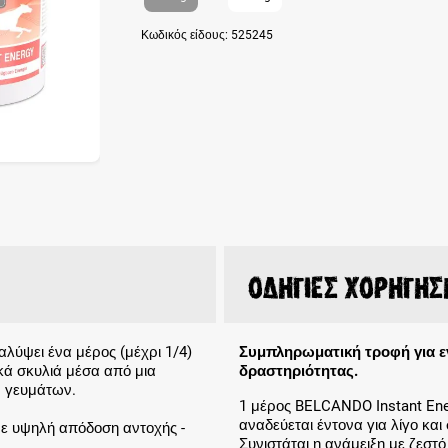
Κωδικός είδους:
525245
Οδηγίες χορήγησ
αλύψει ένα μέρος (μέχρι 1/4)
Συμπληρωματική τροφή για ε
κά σκυλιά μέσα από μια
δραστηριότητας.
 γευμάτων.
1 μέρος BELCANDO Instant Ener
αναδεύεται έντονα για λίγο και
με υψηλή απόδοση αντοχής -
Συνιστάται η ανάμειξη με ζεστό