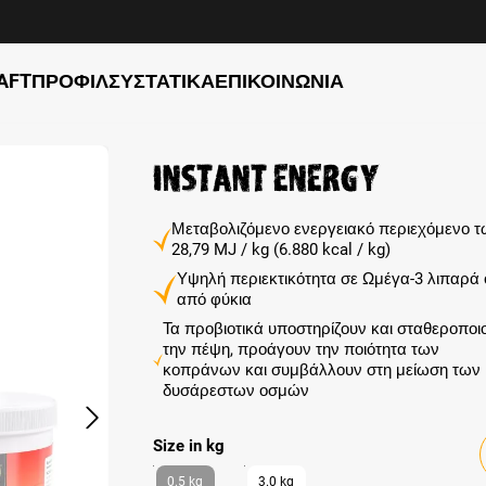
AFT
ΠΡΟΦΊΛ
ΣΥΣΤΑΤΙΚΆ
ΕΠΙΚΟΙΝΩΝΊΑ
Instant Energy
Μεταβολιζόμενο ενεργειακό περιεχόμενο 
28,79 MJ / kg (6.880 kcal / kg)
Υψηλή περιεκτικότητα σε Ωμέγα-3 λιπαρά
από φύκια
Τα προβιοτικά υποστηρίζουν και σταθεροποι
την πέψη, προάγουν την ποιότητα των
κοπράνων και συμβάλλουν στη μείωση των
δυσάρεστων οσμών
Select
Size in kg
0.5 kg
3.0 kg