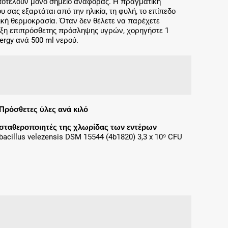
αποτελούν μόνο σημείο αναφοράς. Η πραγματική
 σας εξαρτάται από την ηλικία, τη φυλή, το επίπεδο
ική θερμοκρασία. Όταν δεν θέλετε να παρέχετε
ευξη επιπρόσθετης πρόσληψης υγρών, χορηγήστε 1
rgy ανά 500 ml νερού.
Πρόσθετες ύλες ανά κιλό
σταθεροποιητές της χλωρίδας των εντέρων
bacillus velezensis DSM 15544 (4b1820) 3,3 x 10⁹ CFU