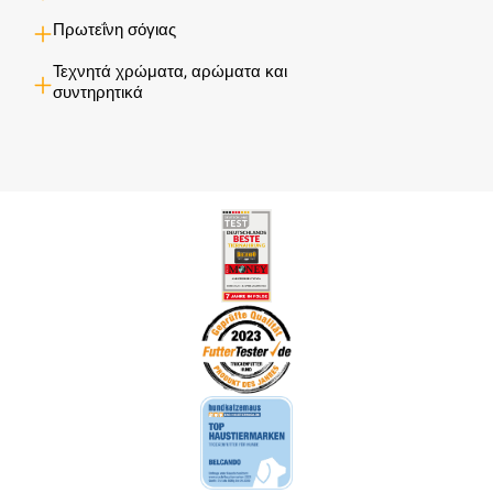
Πρωτεΐνη σόγιας
Τεχνητά χρώματα, αρώματα και
συντηρητικά