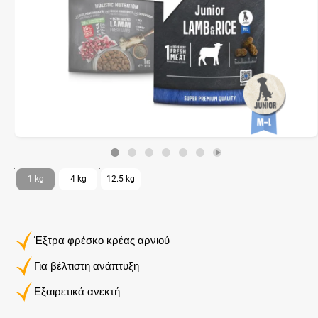
1 kg
4 kg
12.5 kg
Έξτρα φρέσκο ​​κρέας αρνιού
Για βέλτιστη ανάπτυξη
Εξαιρετικά ανεκτή