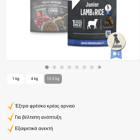
1 kg
4 kg
12.5 kg
Έξτρα φρέσκο ​​κρέας αρνιού
Για βέλτιστη ανάπτυξη
Εξαιρετικά ανεκτή