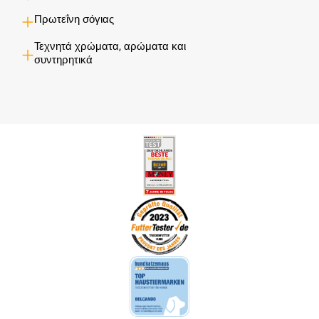
Πρωτεΐνη σόγιας
Τεχνητά χρώματα, αρώματα και
συντηρητικά