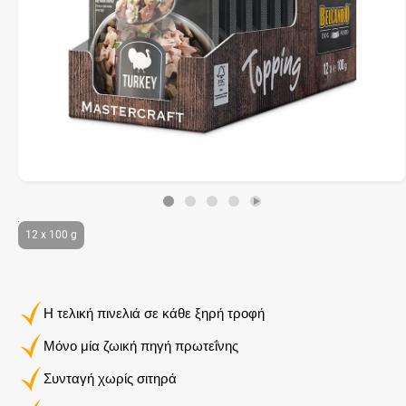
12 x 100 g
Η τελική πινελιά σε κάθε ξηρή τροφή
Μόνο μία ζωική πηγή πρωτεΐνης
Συνταγή χωρίς σιτηρά