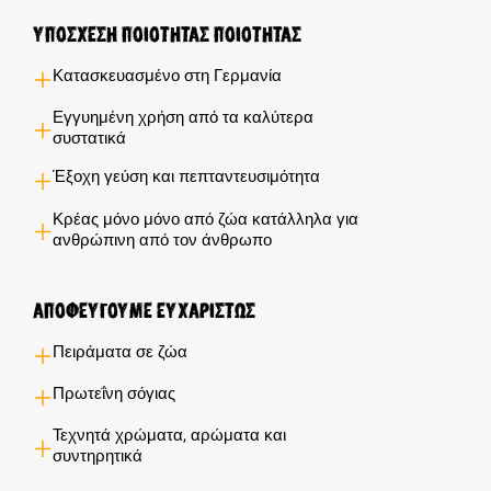
Υποσχέση ποιότητας ποιότητας
Κατασκευασμένο στη Γερμανία
Εγγυημένη χρήση από τα καλύτερα
συστατικά
Έξοχη γεύση και πεπταντευσιμότητα
Κρέας μόνο μόνο από ζώα κατάλληλα για
ανθρώπινη από τον άνθρωπο
Αποφεύγουμε ευχαρίστως
Πειράματα σε ζώα
Πρωτεΐνη σόγιας
Τεχνητά χρώματα, αρώματα και
συντηρητικά