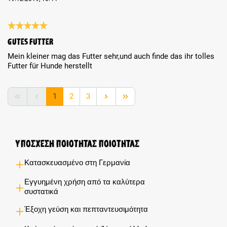
Review with rating of 5 out of 5 stars
gutes futter
Mein kleiner mag das Futter sehr,und auch finde das ihr tolles
Futter für Hunde herstellt
Page
Page
Page
1
2
3
Υποσχέση ποιότητας ποιότητας
Κατασκευασμένο στη Γερμανία
Εγγυημένη χρήση από τα καλύτερα
συστατικά
Έξοχη γεύση και πεπταντευσιμότητα