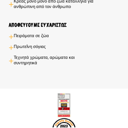
Κρέας μόνο μόνο από ζώα κατάλληλα για
ανθρώπινη από τον άνθρωπο
Αποφεύγουμε ευχαρίστως
Πειράματα σε ζώα
Πρωτεΐνη σόγιας
Τεχνητά χρώματα, αρώματα και
συντηρητικά