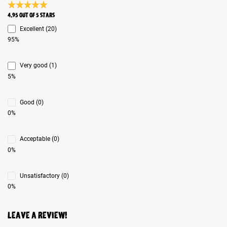
Average rating 4.9 of 5 Stars
4.95 out of 5 stars
Excellent (20)
95%
Very good (1)
5%
Good (0)
0%
Acceptable (0)
0%
Unsatisfactory (0)
0%
Leave a review!