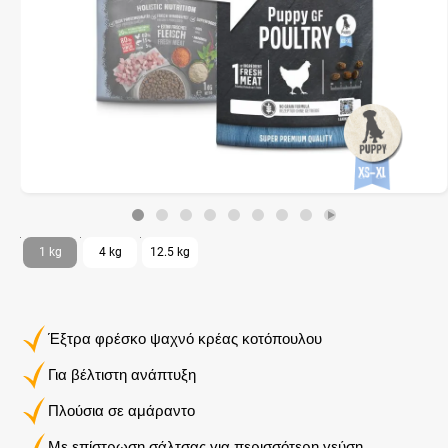
1 kg
4 kg
12.5 kg
Έξτρα φρέσκο ψαχνό κρέας κοτόπουλου
Για βέλτιστη ανάπτυξη
Πλούσια σε αμάραντο
Με επίστρωση σάλτσας για περισσότερη γεύση