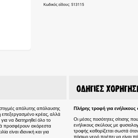
Κωδικός είδους:
513115
Οδηγίες χορήγησ
– στιγμές απόλυτης απόλαυσης
Πλήρης τροφή για ενήλικους
 ή επεξεργασμένο κρέας, αλλά
Οι μέσες ποσότητες σίτισης που
για να διατηρηθεί όλο το
ενήλικους σκύλους με φυσιολογ
μβά προσφέρουν ακόρεστα
τροφής καθορίζεται σωστά όταν
ία είναι ιδανική και για
πόσιμο νερό πρέπει να είναι πά