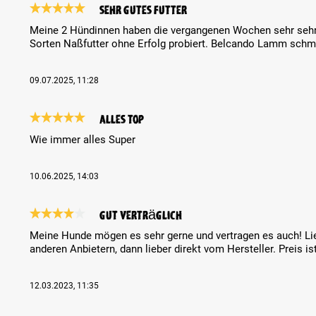
Sehr gutes Futter
Review with rating of 5 out of 5 stars
Meine 2 Hündinnen haben die vergangenen Wochen sehr sehr
Sorten Naßfutter ohne Erfolg probiert. Belcando Lamm schme
09.07.2025, 11:28
Alles Top
Review with rating of 5 out of 5 stars
Wie immer alles Super
10.06.2025, 14:03
Gut verträglich
Review with rating of 4 out of 5 stars
Meine Hunde mögen es sehr gerne und vertragen es auch! Li
anderen Anbietern, dann lieber direkt vom Hersteller. Preis is
12.03.2023, 11:35