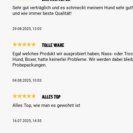
Review with rating of 5 out of 5 stars
Sehr gut verträglich und es schmeckt meinem Hund sehr gut!
und wie immer beste Qualität!
29.08.2025, 13:03
Tolle Ware
Review with rating of 5 out of 5 stars
Egal welches Produkt wir ausprobiert haben, Nass- oder Troc
Hund, Boxer, hatte keinerlei Probleme. Wir werden dabei blei
Probepackungen.
04.08.2025, 10:03
Alles Top
Review with rating of 5 out of 5 stars
Alles Top, wie man es gewohnt ist
16.07.2025, 14:55