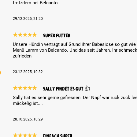
trotzdem bei Belcanto.
29.12.2025, 21:20
super Futter
Review with rating of 5 out of 5 stars
Unsere Hündin verträgt auf Grund ihrer Babesiose so gut wie 
Menü Lamm von Belcando. Und das seit Jahren. Ihr schmeckt
zufrieden
23.12.2025, 10:32
Sally findet es gut 👍
Review with rating of 5 out of 5 stars
Sally hat es sehr gerne gefressen. Der Napf war ruck zuck le
mäckelig ist....
28.10.2025, 10:29
Einfach super