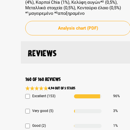
(4%), Καρποί Chia (1%), Κελύφη αυγών*² (0,5%),
Μεταλλικά στοιχεία (0,5%), Κενταύριο έλαιο (0,5%)
*¹μαγειρεμένο *²αποξηραμένο
Analysis chart (PDF)
Reviews
160 of 160 reviews
4.94 out of 5 stars
Average rating 4.9 of 5 Stars
Excellent (153)
96%
Very good (5)
3%
Good (2)
1%