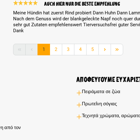
Auch hier nur die beste Empfehlung
Review with rating of 5 out of 5 stars
Meine Hündin hat zuerst Rind probiert Dann Huhn Dann Lamm
Nach dem Genuss wird der blankgeleckte Napf noch quer dur
sehr gut Zutaten empfehlenswert Tierversuchsfrei guter Serv
Dank
Page
Page
Page
Page
Page
1
2
3
4
5
Αποφεύγουμε ευχαρίσ
Πειράματα σε ζώα
Πρωτεΐνη σόγιας
Τεχνητά χρώματα, αρώματα
η από τον