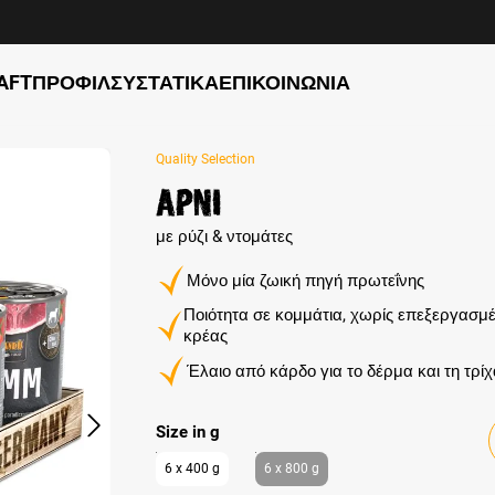
AFT
ΠΡΟΦΊΛ
ΣΥΣΤΑΤΙΚΆ
ΕΠΙΚΟΙΝΩΝΊΑ
Quality Selection
Αρνί
με ρύζι & ντομάτες
Μόνο μία ζωική πηγή πρωτεΐνης
Ποιότητα σε κομμάτια, χωρίς επεξεργασμ
κρέας
Έλαιο από κάρδο για το δέρμα και τη τρίχ
Select
Size in g
6 x 400 g
6 x 800 g