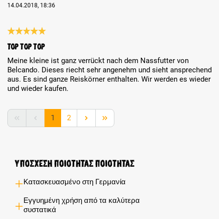
14.04.2018, 18:36
Review with rating of 5 out of 5 stars
Top top top
Meine kleine ist ganz verrückt nach dem Nassfutter von
Belcando. Dieses riecht sehr angenehm und sieht ansprechend
aus. Es sind ganze Reiskörner enthalten. Wir werden es wieder
und wieder kaufen.
Page
Page
1
2
Υποσχέση ποιότητας ποιότητας
Κατασκευασμένο στη Γερμανία
Εγγυημένη χρήση από τα καλύτερα
συστατικά