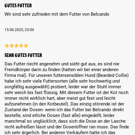
Review with rating of 5 out of 5 stars
Gutes Futter
Wir sind sehr zufrieden mit dem Futter von Belcando
15.06.2025, 23:00
Review with rating of 5 out of 5 stars
Sehr gutes Futter
Das Futter riecht angenehm und sieht gut aus, es sind nie
Fremdkörper darin zu finden (hatten wir bei einer anderen
Firma mal). Für unseren futtersensiblen Hund (Bearded Collie)
habe ich sehr viele Futtersorten (alle sehr hochwertig und
sorgfältig ausgewählt) probiert, leider war der Stuhl immer
sehr weich bis fast flüssig. Mit diesem Futter ist der Kot noch
immer nicht wirklich hart, aber meist gut fest und leicht
aufzunehmen (in den Kotbeutel). Das einzig störende ist der
Zustand der Dosen- wenn ich das Futter bei Belcando direkt
bestelle, sind etliche Dosen (fast alle) eingedellt, leider
manchmal so unglücklich, dass sich die Dose an der Lasche
nicht aufreißen lässt und der Dosenöffner ran muss. Das finde
ich sehr ärgerlich. Bei anderen Verkäufern hatte ich das