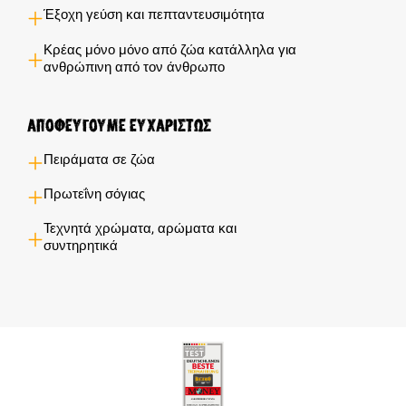
Έξοχη γεύση και πεπταντευσιμότητα
Κρέας μόνο μόνο από ζώα κατάλληλα για
ανθρώπινη από τον άνθρωπο
Αποφεύγουμε ευχαρίστως
Πειράματα σε ζώα
Πρωτεΐνη σόγιας
Τεχνητά χρώματα, αρώματα και
συντηρητικά