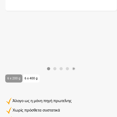
6 x 200 g
6 x 400 g
Άλογο ως η μόνη πηγή πρωτεΐνης
Χωρίς πρόσθετα συστατικά