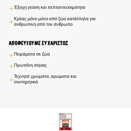
Έξοχη γεύση και πεπταντευσιμότητα
Κρέας μόνο μόνο από ζώα κατάλληλα για
ανθρώπινη από τον άνθρωπο
Αποφεύγουμε ευχαρίστως
Πειράματα σε ζώα
Πρωτεΐνη σόγιας
Τεχνητά χρώματα, αρώματα και
συντηρητικά