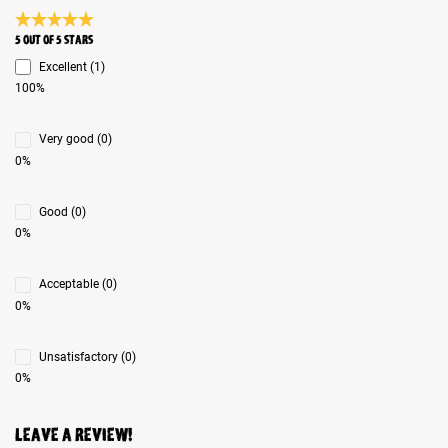
Average rating 5 of 5 Stars
5 out of 5 stars
Excellent (1)
100%
Very good (0)
0%
Good (0)
0%
Acceptable (0)
0%
Unsatisfactory (0)
0%
Leave a review!