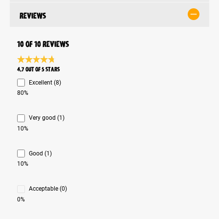
Reviews
10 of 10 reviews
Average rating 4.7 of 5 Stars
4.7 out of 5 stars
Excellent (8)
80%
Very good (1)
10%
Good (1)
10%
Acceptable (0)
0%