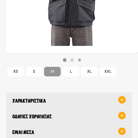
XS
S
M
L
XL
XXL
Χαρακτηριστικά
Οδηγίες χορήγησης
Είναι μέσα