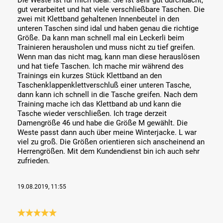
Die Weste ist für mich ideal. Sie ist sehr gut durchdacht,
gut verarbeitet und hat viele verschließbare Taschen. Die
zwei mit Klettband gehaltenen Innenbeutel in den
unteren Taschen sind idal und haben genau die richtige
Größe. Da kann man schnell mal ein Leckerli beim
Trainieren herausholen und muss nicht zu tief greifen.
Wenn man das nicht mag, kann man diese herauslösen
und hat tiefe Taschen. Ich mache mir während des
Trainings ein kurzes Stück Klettband an den
Taschenklappenklettverschluß einer unteren Tasche,
dann kann ich schnell in die Tasche greifen. Nach dem
Training mache ich das Klettband ab und kann die
Tasche wieder verschließen. Ich trage derzeit
Damengröße 46 und habe die Größe M gewählt. Die
Weste passt dann auch über meine Winterjacke. L war
viel zu groß. Die Größen orientieren sich anscheinend an
Herrengrößen. Mit dem Kundendienst bin ich auch sehr
zufrieden.
19.08.2019, 11:55
Review with rating of 5 out of 5 stars