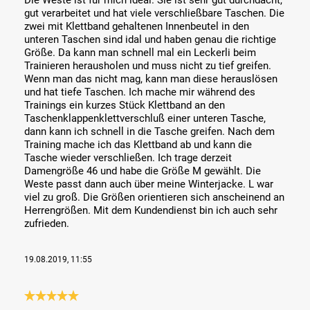
Die Weste ist für mich ideal. Sie ist sehr gut durchdacht,
gut verarbeitet und hat viele verschließbare Taschen. Die
zwei mit Klettband gehaltenen Innenbeutel in den
unteren Taschen sind idal und haben genau die richtige
Größe. Da kann man schnell mal ein Leckerli beim
Trainieren herausholen und muss nicht zu tief greifen.
Wenn man das nicht mag, kann man diese herauslösen
und hat tiefe Taschen. Ich mache mir während des
Trainings ein kurzes Stück Klettband an den
Taschenklappenklettverschluß einer unteren Tasche,
dann kann ich schnell in die Tasche greifen. Nach dem
Training mache ich das Klettband ab und kann die
Tasche wieder verschließen. Ich trage derzeit
Damengröße 46 und habe die Größe M gewählt. Die
Weste passt dann auch über meine Winterjacke. L war
viel zu groß. Die Größen orientieren sich anscheinend an
Herrengrößen. Mit dem Kundendienst bin ich auch sehr
zufrieden.
19.08.2019, 11:55
Review with rating of 5 out of 5 stars