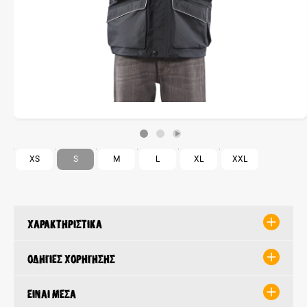
XS
S
M
L
XL
XXL
Χαρακτηριστικά
Οδηγίες χορήγησης
Είναι μέσα