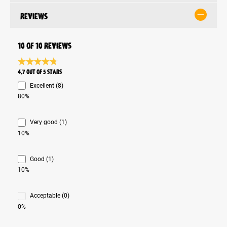
Reviews
10 of 10 reviews
Average rating 4.7 of 5 Stars
4.7 out of 5 stars
Excellent (8)
80%
Very good (1)
10%
Good (1)
10%
Acceptable (0)
0%