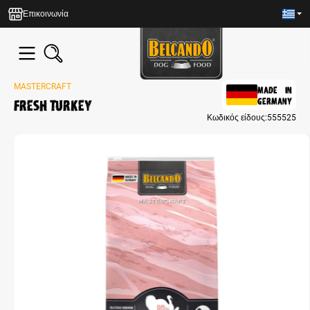
in content
Επικοινωνία
MASTERCRAFT
MADE IN
Fresh Turkey
GERMANY
Κωδικός είδους:
555525
Skip image gallery