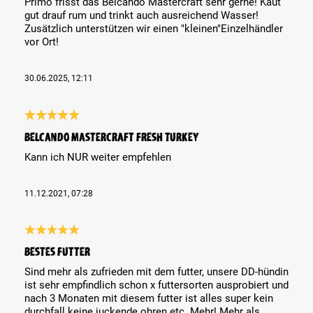
Primo frisst das Belcando Mastercraft sehr gerne! Kaut
gut drauf rum und trinkt auch ausreichend Wasser!
Zusätzlich unterstützen wir einen "kleinen"Einzelhändler
vor Ort!
30.06.2025, 12:11
Review with rating of 5 out of 5 stars
BELCANDO MASTERCRAFT Fresh Turkey
Kann ich NUR weiter empfehlen
11.12.2021, 07:28
Review with rating of 5 out of 5 stars
Bestes Futter
Sind mehr als zufrieden mit dem futter, unsere DD-hündin
ist sehr empfindlich schon x futtersorten ausprobiert und
nach 3 Monaten mit diesem futter ist alles super kein
durchfall keine juckende ohren etc. Mehr! Mehr als