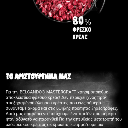
80
%
Φρέσκο
κρέας
ΤΟ ΑΡΙΣΤΟΥΡΓΗΜΑ ΜΑΣ
Για την BELCANDO® MASTERCRAFT χρησιμοποιούμε
αποκλειστικά φρέσκο κρέας! Δεν περιέχει ίχνος προ-
αποξηραμένου άλευρου κρέατος που έως σήμερα
συναντάμε ακόμα και στις υψηλής ποιότητας ξηρές τροφές.
Αυτό μας επιτρέπει να πετύχουμε ένα προϊόν που σήμερα
ήταν αδύνατο να παραχθεί! Για την απευθείας μετατροπή του
ολόφρεσκου κρέατος σε κροκέτα, εφαρμόζουμε μια