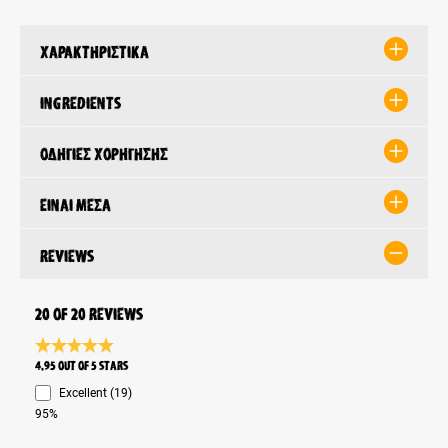
Χαρακτηριστικά
Ingredients
Οδηγίες χορήγησης
Είναι μέσα
Reviews
20 of 20 reviews
Average rating 4.9 of 5 Stars
4.95 out of 5 stars
Excellent (19)
95%