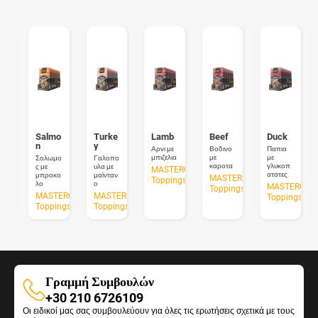
Salmo
Turke
Lamb
Beef
Duck
n
y
Αρνι με
Βοδινο
Παπια
μπιζελια
με
με
Σολωμο
Γαλοπο
καροτα
γλυκοπ
ς με
υλα με
MASTERCRAFT
ατατες
μπροκο
μαϊνταν
MASTERCRAFT
Toppings
λο
ο
MASTERCRA
Toppings
MASTERCRAFT
MASTERCRAFT
Toppings
Toppings
Toppings
Γραμμή Συμβουλών
Γραμμή
+30 210 6726109
Οι ειδικοί μας σας συμβουλεύουν για όλες τις ερωτήσεις σχετικά με τους
Συμβουλών